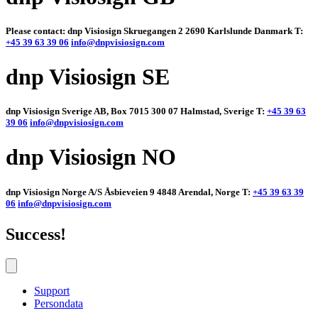
Please contact: dnp Visiosign Skruegangen 2 2690 Karlslunde Danmark T:
+45 39 63 39 06
info@dnpvisiosign.com
dnp Visiosign SE
dnp Visiosign Sverige AB, Box 7015 300 07 Halmstad, Sverige T:
+45 39 63
39 06
info@dnpvisiosign.com
dnp Visiosign NO
dnp Visiosign Norge A/S Åsbieveien 9 4848 Arendal, Norge T:
+45 39 63 39
06
info@dnpvisiosign.com
Success!
Support
Persondata