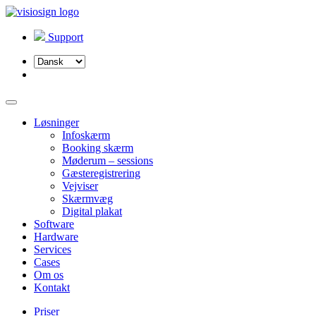
Support
Vælg
sprog
Løsninger
Infoskærm
Booking skærm
Møderum – sessions
Gæsteregistrering
Vejviser
Skærmvæg
Digital plakat
Software
Hardware
Services
Cases
Om os
Kontakt
Priser