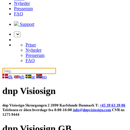
Nyheder
Presserum
FAQ
Support
Vælg
sprog
Priser
Nyheder
Presserum
FAQ
dk
gb
se
no
dnp Visiosign
dnp Visiosign Skruegangen 2 2690 Karlslunde Danmark T:
+45 39 63 39 06
Telefonen er åben hverdage fra 8:00-16:00
info@dnpvisiosign.com
CVR nr.
1275 9444
dnp Visiosign GB