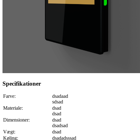
Specifikationer
Farve:
dsadaad
sdsad
Materiale:
dsad
dsad
Dimensioner:
dsad
dsadsad
Vægt:
dsad
Køling:
dsadadsssad