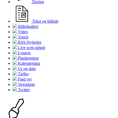
Design
Tekst og billede
Billedgalleri
Video
Touch
RSS-Nyheder
Live web-udsnit
Lysavis
Planlægning
Kalenderdata
Ur og dato
Tæller
Find vej
Vejrudsigt
Twitter