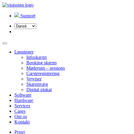
Support
Vælg
sprog
Løsninger
Infoskærm
Booking skærm
Møderum – sessions
Gæsteregistrering
Vejviser
Skærmvæg
Digital plakat
Software
Hardware
Services
Cases
Om os
Kontakt
Priser