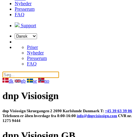
Nyheder
Presserum
FAQ
Support
Vælg
sprog
Priser
Nyheder
Presserum
FAQ
dk
gb
se
no
dnp Visiosign
dnp Visiosign Skruegangen 2 2690 Karlslunde Danmark T:
+45 39 63 39 06
Telefonen er åben hverdage fra 8:00-16:00
info@dnpvisiosign.com
CVR nr.
1275 9444
dnp Visiosign GB