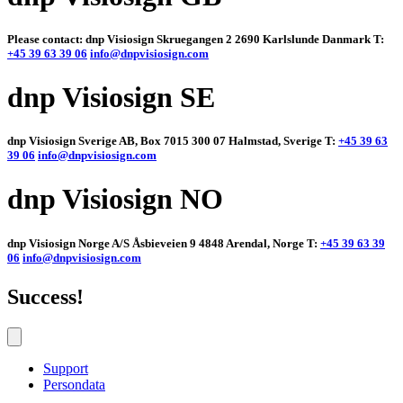
Please contact: dnp Visiosign Skruegangen 2 2690 Karlslunde Danmark T:
+45 39 63 39 06
info@dnpvisiosign.com
dnp Visiosign SE
dnp Visiosign Sverige AB, Box 7015 300 07 Halmstad, Sverige T:
+45 39 63
39 06
info@dnpvisiosign.com
dnp Visiosign NO
dnp Visiosign Norge A/S Åsbieveien 9 4848 Arendal, Norge T:
+45 39 63 39
06
info@dnpvisiosign.com
Success!
Support
Persondata