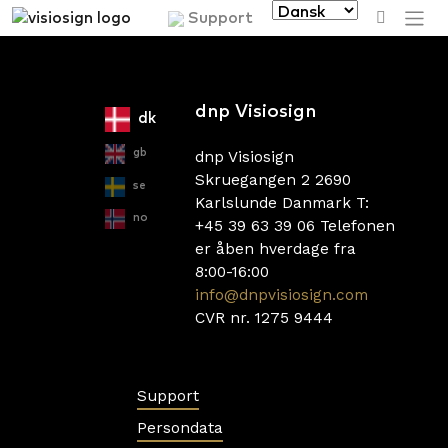
sprog
Support
dnp Visiosign
dk
gb
dnp Visiosign
Skruegangen 2 2690
se
Karlslunde Danmark T:
no
+45 39 63 39 06
Telefonen
er åben hverdage fra
8:00-16:00
info@dnpvisiosign.com
CVR nr. 1275 9444
Support
Persondata