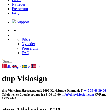
Nyheder
Presserum
FAQ
Support
Vælg
sprog
Priser
Nyheder
Presserum
FAQ
dk
gb
se
no
dnp Visiosign
dnp Visiosign Skruegangen 2 2690 Karlslunde Danmark T:
+45 39 63 39 06
Telefonen er åben hverdage fra 8:00-16:00
info@dnpvisiosign.com
CVR nr.
1275 9444