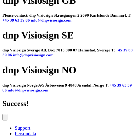
dnp Visiosign GB
Please contact: dnp Visiosign Skruegangen 2 2690 Karlslunde Danmark T:
+45 39 63 39 06
info@dnpvisiosign.com
dnp Visiosign SE
dnp Visiosign Sverige AB, Box 7015 300 07 Halmstad, Sverige T:
+45 39 63
39 06
info@dnpvisiosign.com
dnp Visiosign NO
dnp Visiosign Norge A/S Åsbieveien 9 4848 Arendal, Norge T:
+45 39 63 39
06
info@dnpvisiosign.com
Success!
Support
Persondata