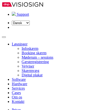
Support
Vælg
sprog
Løsninger
Infoskærm
Booking skærm
Møderum – sessions
Gæsteregistrering
Vejviser
Skærmvæg
Digital plakat
Software
Hardware
Services
Cases
Om os
Kontakt
Priser