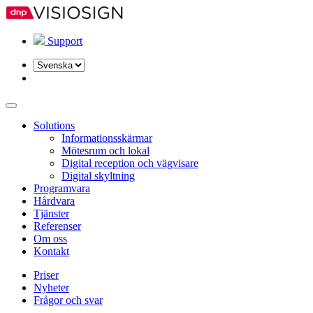
Support
Välj
ett
språk
Solutions
Informationsskärmar
Mötesrum och lokal
Digital reception och vägvisare
Digital skyltning
Programvara
Hårdvara
Tjänster
Referenser
Om oss
Kontakt
Priser
Nyheter
Frågor och svar