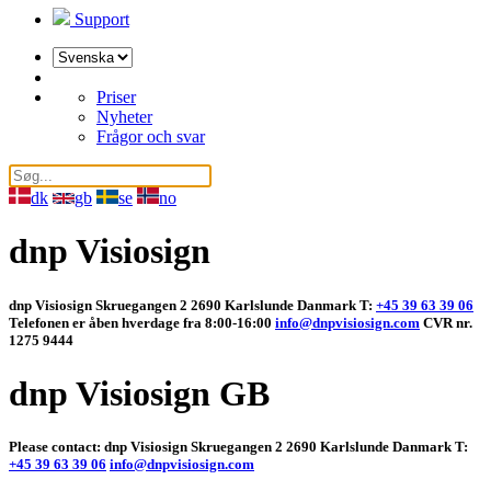
Support
Välj
ett
språk
Priser
Nyheter
Frågor och svar
dk
gb
se
no
dnp Visiosign
dnp Visiosign Skruegangen 2 2690 Karlslunde Danmark T:
+45 39 63 39 06
Telefonen er åben hverdage fra 8:00-16:00
info@dnpvisiosign.com
CVR nr.
1275 9444
dnp Visiosign GB
Please contact: dnp Visiosign Skruegangen 2 2690 Karlslunde Danmark T:
+45 39 63 39 06
info@dnpvisiosign.com