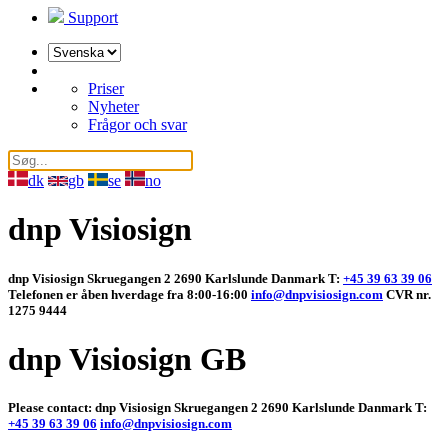
Support
Välj
ett
språk
Priser
Nyheter
Frågor och svar
dk
gb
se
no
dnp Visiosign
dnp Visiosign Skruegangen 2 2690 Karlslunde Danmark T:
+45 39 63 39 06
Telefonen er åben hverdage fra 8:00-16:00
info@dnpvisiosign.com
CVR nr.
1275 9444
dnp Visiosign GB
Please contact: dnp Visiosign Skruegangen 2 2690 Karlslunde Danmark T:
+45 39 63 39 06
info@dnpvisiosign.com