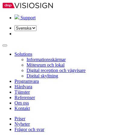
Support
Välj
ett
språk
Solutions
Informationsskärmar
Mötesrum och lokal
Digital reception och vägvisare
Digital skyltning
Programvara
Hårdvara
Tjänster
Referenser
Om oss
Kontakt
Priser
Nyheter
Frågor och svar