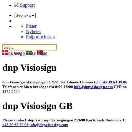
Support
Välj
ett
språk
Priser
Nyheter
Frågor och svar
dk
gb
se
no
dnp Visiosign
dnp Visiosign Skruegangen 2 2690 Karlslunde Danmark T:
+45 39 63 39 06
Telefonen er åben hverdage fra 8:00-16:00
info@dnpvisiosign.com
CVR nr.
1275 9444
dnp Visiosign GB
Please contact: dnp Visiosign Skruegangen 2 2690 Karlslunde Danmark T:
+45 39 63 39 06
info@dnpvisiosign.com