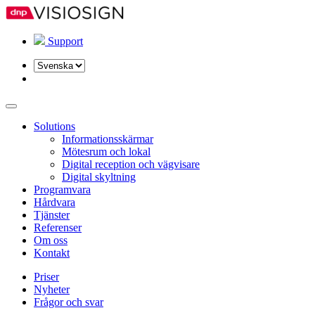
Support
Välj
ett
språk
Solutions
Informationsskärmar
Mötesrum och lokal
Digital reception och vägvisare
Digital skyltning
Programvara
Hårdvara
Tjänster
Referenser
Om oss
Kontakt
Priser
Nyheter
Frågor och svar